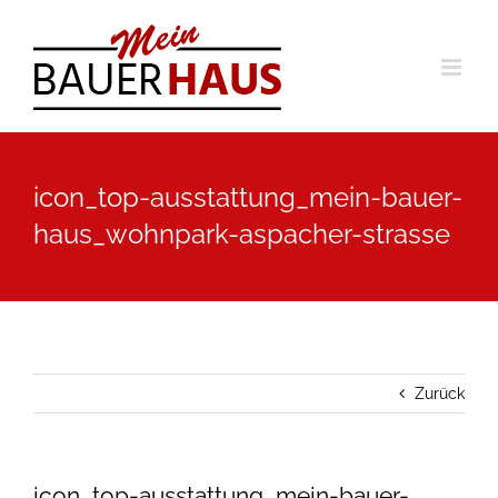
Zum
Inhalt
springen
icon_top-ausstattung_mein-bauer-
haus_wohnpark-aspacher-strasse
Zurück
icon_top-ausstattung_mein-bauer-