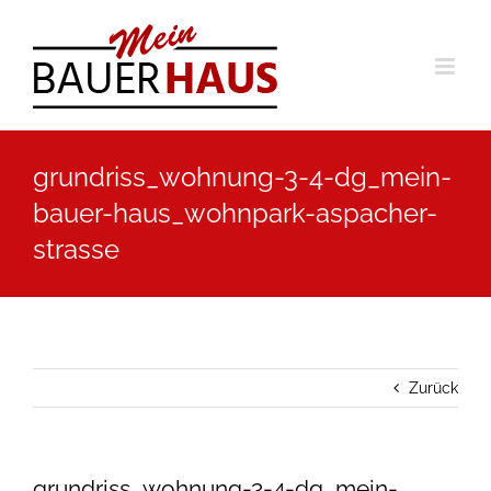
Zum
Inhalt
springen
grundriss_wohnung-3-4-dg_mein-
bauer-haus_wohnpark-aspacher-
strasse
Zurück
grundriss_wohnung-3-4-dg_mein-