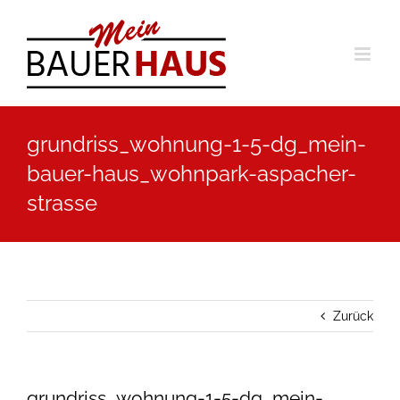
Zum
Inhalt
springen
grundriss_wohnung-1-5-dg_mein-
bauer-haus_wohnpark-aspacher-
strasse
Zurück
grundriss_wohnung-1-5-dg_mein-