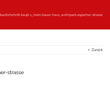
baufortschritt-kw46-1_mein-bauer-haus_wohnpark-aspacher-strasse
Zurück
er-strasse