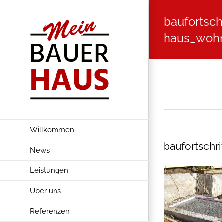
Zum
baufortsch
Inhalt
springen
haus_wohn
Willkommen
baufortschr
News
Leistungen
Über uns
Referenzen