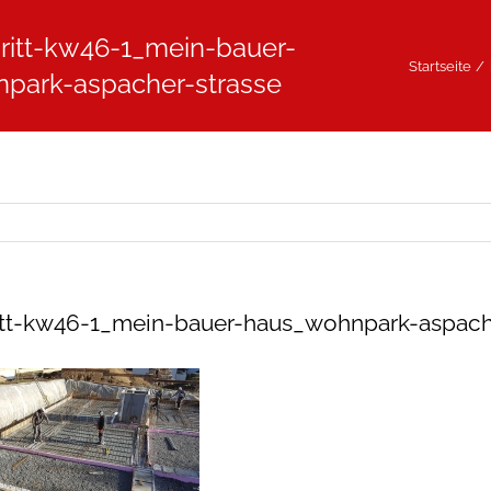
ritt-kw46-1_mein-bauer-
Startseite
park-aspacher-strasse
itt-kw46-1_mein-bauer-haus_wohnpark-aspach