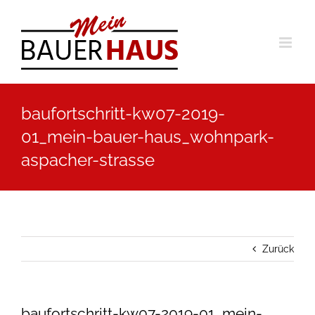
Zum
Inhalt
springen
baufortschritt-kw07-2019-
01_mein-bauer-haus_wohnpark-
aspacher-strasse
Zurück
baufortschritt-kw07-2019-01_mein-