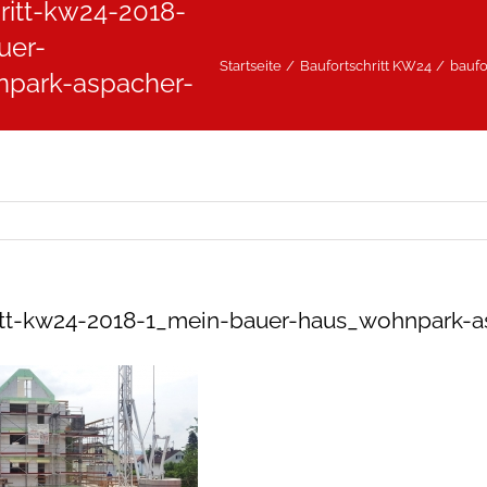
ritt-kw24-2018-
uer-
Startseite
Baufortschritt KW24
baufo
park-aspacher-
itt-kw24-2018-1_mein-bauer-haus_wohnpark-a