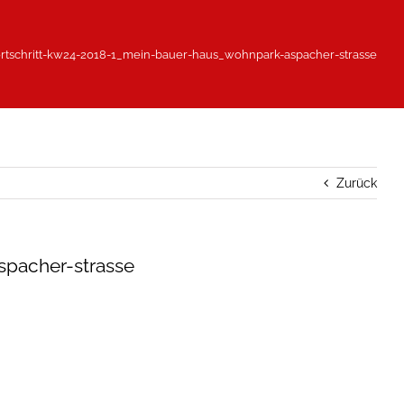
rtschritt-kw24-2018-1_mein-bauer-haus_wohnpark-aspacher-strasse
Zurück
spacher-strasse