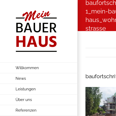
baufortsch
Zum
1_mein-ba
Inhalt
springen
haus_wohn
strasse
Willkommen
baufortschr
News
Leistungen
Über uns
Referenzen