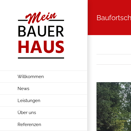
Zum
Inhalt
Baufortsch
springen
Willkommen
Zeige
News
grösseres
Leistungen
Bild
Über uns
Referenzen