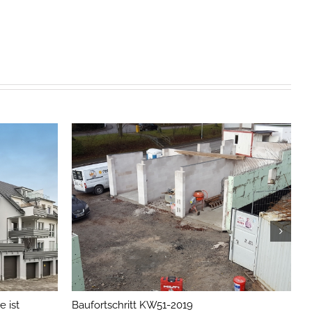
 ist
Baufortschritt KW51-2019
B