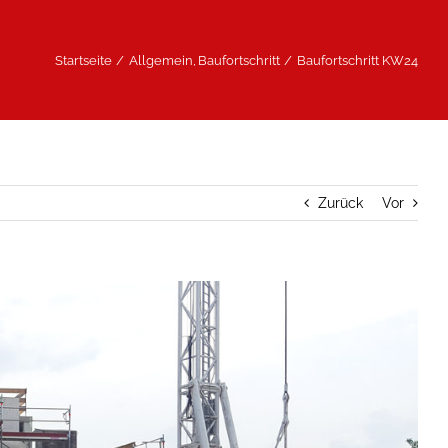
Startseite
Allgemein
Baufortschritt
Baufortschritt KW24
Zurück
Vor