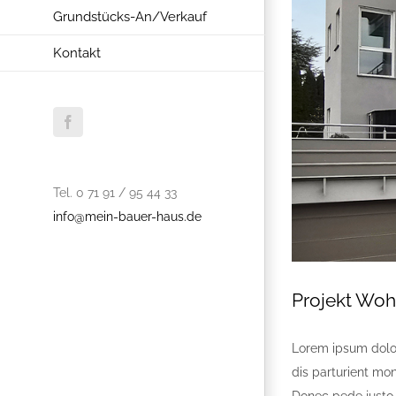
Grundstücks-An/Verkauf
Kontakt
Facebook
Tel. 0 71 91 / 95 44 33
info@mein-bauer-haus.de
Projekt Woh
Lorem ipsum dolor
dis parturient mo
Donec pede justo, 