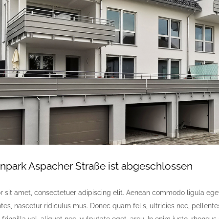
npark Aspacher Straße ist abgeschlossen
 sit amet, consectetuer adipiscing elit. Aenean commodo ligula eg
ntes, nascetur ridiculus mus. Donec quam felis, ultricies nec, pellen
fringilla vel, aliquet nec, vulputate eget, arcu. In enim justo, rhoncus