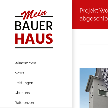
Zum
Projekt Wo
Inhalt
springen
abgeschlo
Willkommen
Zeige
News
grösseres
Leistungen
Bild
Über uns
Referenzen