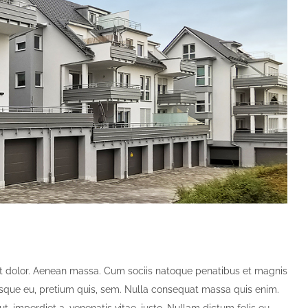
et dolor. Aenean massa. Cum sociis natoque penatibus et magnis
tesque eu, pretium quis, sem. Nulla consequat massa quis enim.
 ut, imperdiet a, venenatis vitae, justo. Nullam dictum felis eu