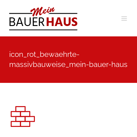
Zum
Inhalt
springen
icon_rot_bewaehrte-
massivbauweise_mein-bauer-haus