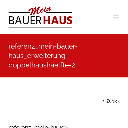
Zum
Inhalt
springen
referenz_mein-bauer-
haus_erweiterung-
doppelhaushaelfte-2
Zurück
referenz_mein-bauer-