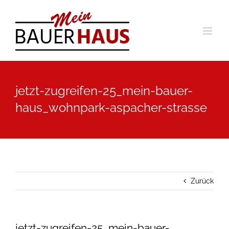
Zum
Inhalt
springen
jetzt-zugreifen-25_mein-bauer-
haus_wohnpark-aspacher-strasse
Zurück
jetzt-zugreifen-25_mein-bauer-