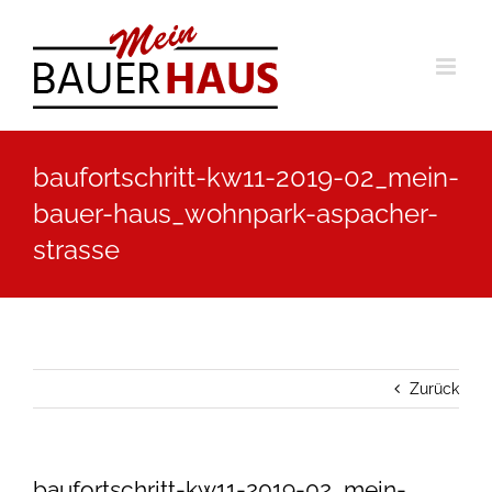
Zum
Inhalt
springen
baufortschritt-kw11-2019-02_mein-
bauer-haus_wohnpark-aspacher-
strasse
Zurück
baufortschritt-kw11-2019-02_mein-