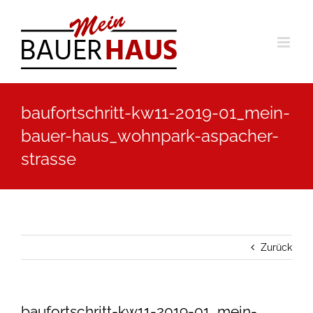
Zum
Inhalt
springen
baufortschritt-kw11-2019-01_mein-
bauer-haus_wohnpark-aspacher-
strasse
Zurück
baufortschritt-kw11-2019-01_mein-