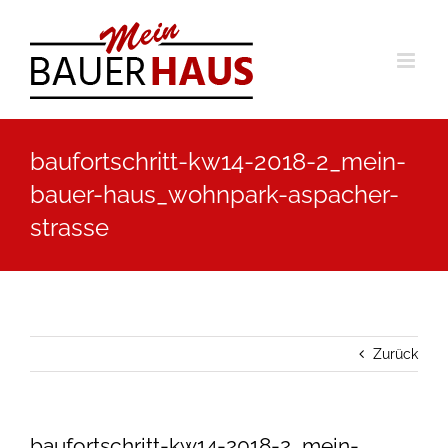
Zum
Inhalt
springen
baufortschritt-kw14-2018-2_mein-
bauer-haus_wohnpark-aspacher-
strasse
Zurück
baufortschritt-kw14-2018-2_mein-