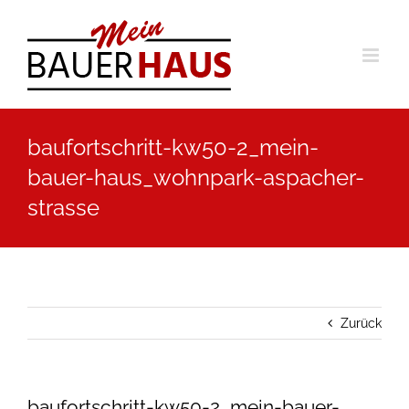
Zum
Inhalt
springen
baufortschritt-kw50-2_mein-
bauer-haus_wohnpark-aspacher-
strasse
Zurück
baufortschritt-kw50-2_mein-bauer-